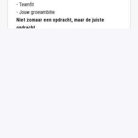
- Teamfit

Niet zomaar een opdracht, maar de juiste 
opdracht.
ZO MAAK JIJ TEAMS STERKER
Je laat meer achter dan alleen code:

- Kennis

- Structuur

- Overdraagbaarheid
